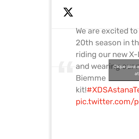
We are excited to
20th season in t
riding our new X-
and wearing our 
Clique para 
at
Biemme
kit!
#XDSAstanaT
pic.twitter.com