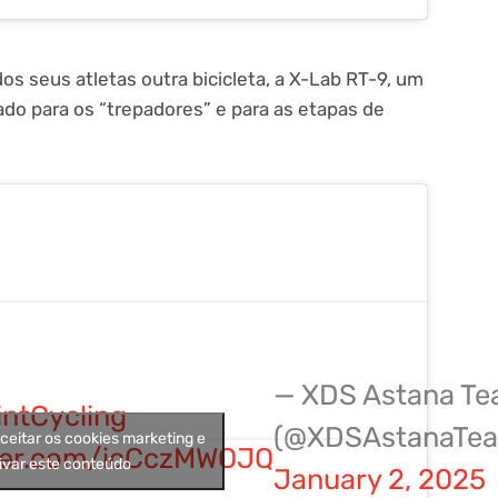
s seus atletas outra bicicleta, a X-Lab RT-9, um
ado para os “trepadores” e para as etapas de
— XDS Astana T
ntCycling
(@XDSAstanaTe
aceitar os cookies marketing e
tter.com/icCczMWOJQ
ivar este conteúdo
January 2, 2025