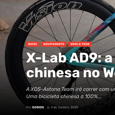
BIKES
EQUIPAMENTO
WORLD TOUR
X-Lab AD9: a
chinesa no W
A XDS-Astana Team irá correr com um
Uma bicicleta chinesa a 100%...
Por
GORIDE
4 de Janeiro, 2025