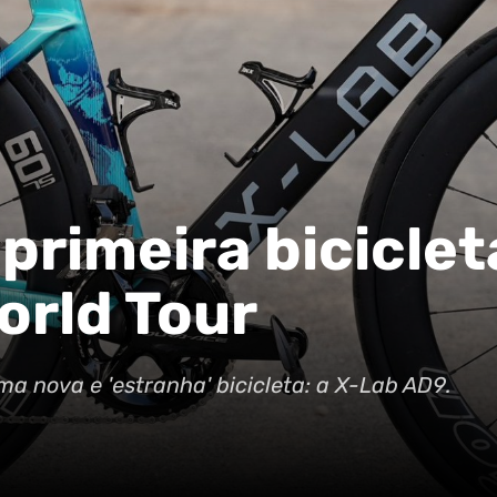
 primeira bicicle
orld Tour
a nova e 'estranha' bicicleta: a X-Lab AD9.