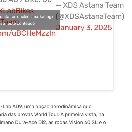
— XDS Astana Team
XLabBikes
(@XDSAstanaTeam)
aceitar os cookies marketing e
aTeam
ivar este conteúdo
January 3, 2025
.com/uBCHeMzzIn
X-Lab AD9, uma opção aerodinâmica que
ia das provas World Tour. À primeira vista, na
himano Dura-Ace Di2, as rodas Vision 60 SL e o