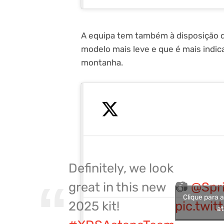
A equipa tem também à disposição do
modelo mais leve e que é mais indic
montanha.
Definitely, we look
great in this new
📷
@Spri
Clique para 
2025 kit!
pic.twi
at