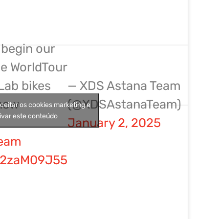
 begin our
he WorldTour
Lab bikes
— XDS Astana Team
new
(@XDSAstanaTeam)
aceitar os cookies marketing e
ivar este conteúdo
January 2, 2025
eam
/p2zaM09J55