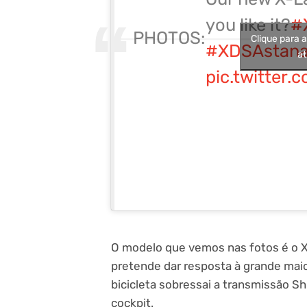
you like it?
#
PHOTOS:
Clique para 
#XDSAstan
at
pic.twitter
O modelo que vemos nas fotos é o 
pretende dar resposta à grande maior
bicicleta sobressai a transmissão S
cockpit.