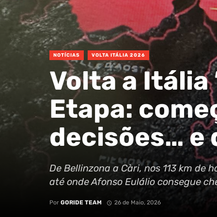
NOTÍCIAS
VOLTA ITÁLIA 2026
Volta a Itália
Etapa: come
decisões… e
De Bellinzona a Càri, nos 113 km de 
até onde Afonso Eulálio consegue che
Por
GORIDE TEAM
26 de Maio, 2026