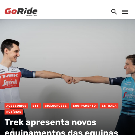
ACESSÓRIOS
BTT
CICLOCROSSE
EQUIPAMENTO
ESTRADA
NOTÍCIAS
Trek apresenta novos
equipamentos das equipas