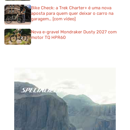
Bike Check: a Trek Charter+ é uma nova
aposta para quem quer deixar o carro na
garagem… [com vídeo]
Nova e-gravel Mondraker Dusty 2027 com
motor TQ HPR60