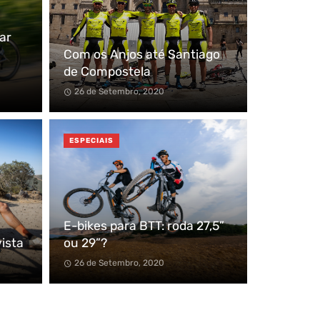
ar
Com os Anjos até Santiago
de Compostela
26 de Setembro, 2020
ESPECIAIS
E-bikes para BTT: roda 27,5”
ista
ou 29”?
26 de Setembro, 2020