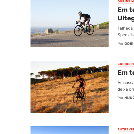
GORIDE 
Em t
Ulte
Talhada 
Speciali
Por
GORI
GORIDE 
Em t
As nossa
deixa cr
Por
NUN
ENTREVI