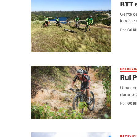
BTT 
Gente de
locais e
Por
GORI
ENTREVI
Rui 
Uma conv
durante 
Por
GORI
ESPECIAI