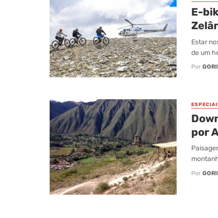
E-bik
Zelâ
Estar no
de um he
Por
GORI
ESPECIAI
Down
por 
Paisagen
montanh
Por
GORI