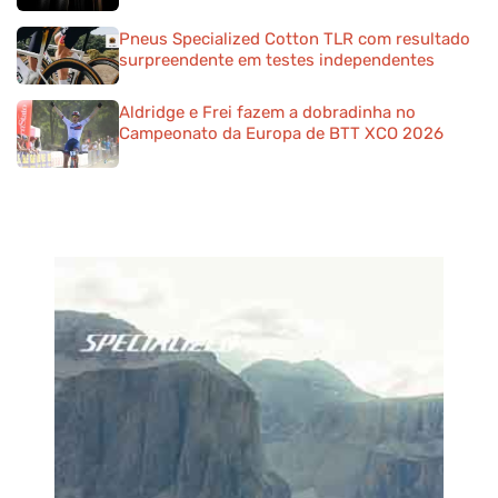
Pneus Specialized Cotton TLR com resultado
surpreendente em testes independentes
Aldridge e Frei fazem a dobradinha no
Campeonato da Europa de BTT XCO 2026