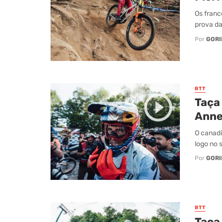
Os franc
prova da
Por
GORI
BTT
Taça
Anne:
O canadi
logo no 
Por
GORI
BTT
Taça