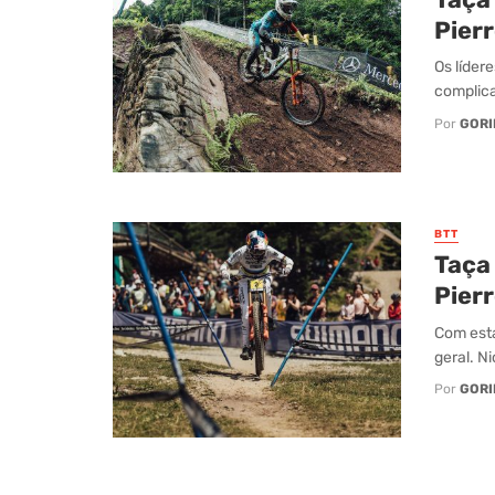
Pier
Os líder
complic
Por
GORI
BTT
Taça 
Pier
Com esta
geral. N
Por
GORI