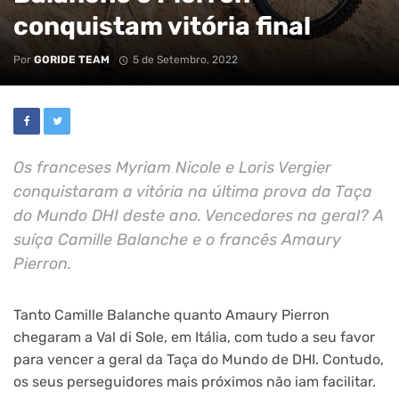
conquistam vitória final
Por
GORIDE TEAM
5 de Setembro, 2022
Os franceses Myriam Nicole e Loris Vergier
conquistaram a vitória na última prova da Taça
do Mundo DHI deste ano. Vencedores na geral? A
suíça Camille Balanche e o francês Amaury
Pierron.
Tanto Camille Balanche quanto Amaury Pierron
chegaram a Val di Sole, em Itália, com tudo a seu favor
para vencer a geral da Taça do Mundo de DHI. Contudo,
os seus perseguidores mais próximos não iam facilitar.