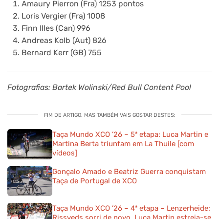
Amaury Pierron (Fra) 1253 pontos
Loris Vergier (Fra) 1008
Finn Illes (Can) 996
Andreas Kolb (Aut) 826
Bernard Kerr (GB) 755
Fotografias: Bartek Wolinski/Red Bull Content Pool
FIM DE ARTIGO. MAS TAMBÉM VAIS GOSTAR DESTES:
Taça Mundo XCO ’26 – 5ª etapa: Luca Martin e
Martina Berta triunfam em La Thuile [com
vídeos]
Gonçalo Amado e Beatriz Guerra conquistam
Taça de Portugal de XCO
Taça Mundo XCO ’26 – 4ª etapa – Lenzerheide:
Rissveds sorri de novo, Luca Martin estreia-se