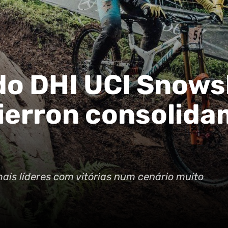
do DHI UCI Snows
ierron consolida
mais líderes com vitórias num cenário muito