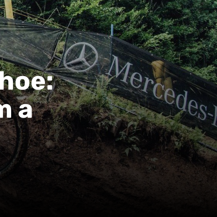
hoe:
m a