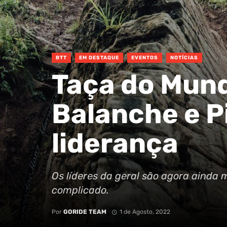
BTT
EM DESTAQUE
EVENTOS
NOTÍCIAS
Taça do Mun
Balanche e P
liderança
Os líderes da geral são agora ainda 
complicado.
Por
GORIDE TEAM
1 de Agosto, 2022