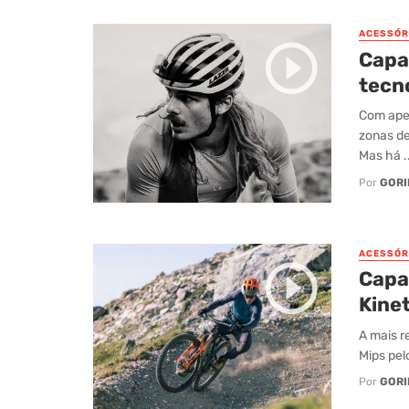
ACESSÓR
Capa
tecno
Com apen
zonas de
Mas há ..
Por
GORI
ACESSÓR
Capa
Kinet
A mais r
Mips pel
Por
GORI