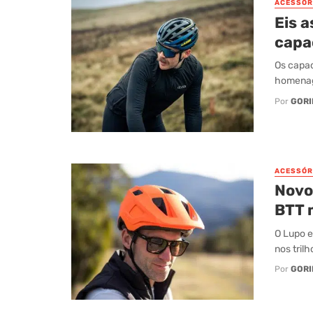
ACESSÓR
Eis a
capa
Os capac
homenage
Por
GORI
ACESSÓR
Novo
BTT m
O Lupo e
nos tril
Por
GORI