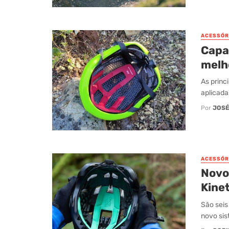
ACESSÓR
Capa
melh
As princ
aplicada
Por
JOSÉ
ACESSÓR
Novo
Kine
São seis
novo sis