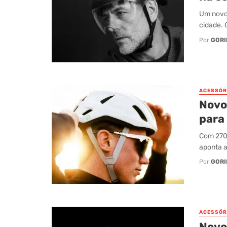
Um novo 
cidade. 
Por
GORI
ACESSÓR
Novo
para 
Com 270 
aponta a 
Por
GORI
ACESSÓR
Novo