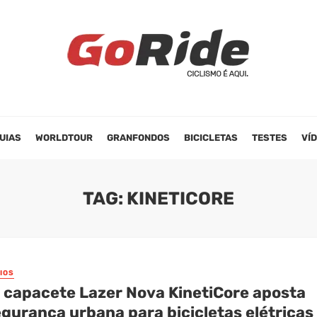
UIAS
WORLDTOUR
GRANFONDOS
BICICLETAS
TESTES
VÍ
TAG: KINETICORE
IOS
 capacete Lazer Nova KinetiCore aposta
egurança urbana para bicicletas elétricas