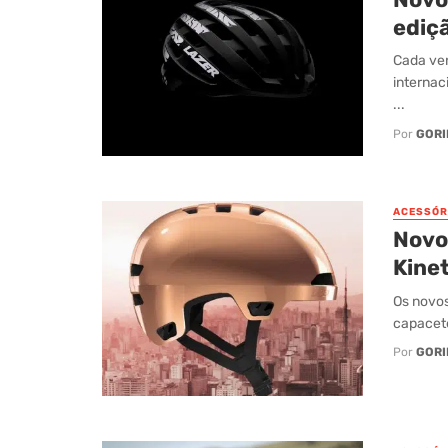
ediçã
Cada ven
internac
...
Por
GORI
ACESSÓR
Novo
Kinet
Os novos
capacete
Por
GORI