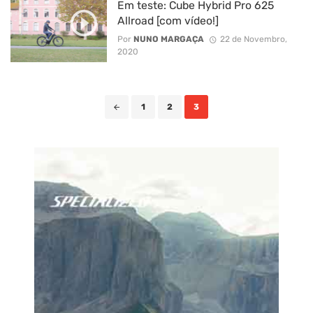
Em teste: Cube Hybrid Pro 625
Allroad [com vídeo!]
Por
NUNO MARGAÇA
22 de Novembro,
2020
Posts
1
2
3
navigation