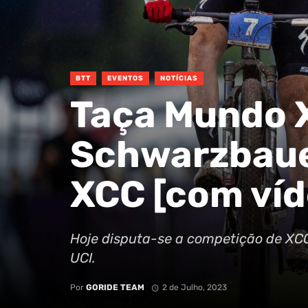
BTT
EVENTOS
NOTÍCIAS
Taça Mundo X
Schwarzbaue
XCC [com víd
Hoje disputa-se a competição de XC
UCI.
Por
GORIDE TEAM
2 de Julho, 2023