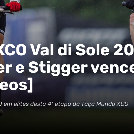
CO Val di Sole 2
r e Stigger ven
eos]
O em elites desta 4ª etapa da Taça Mundo XCO