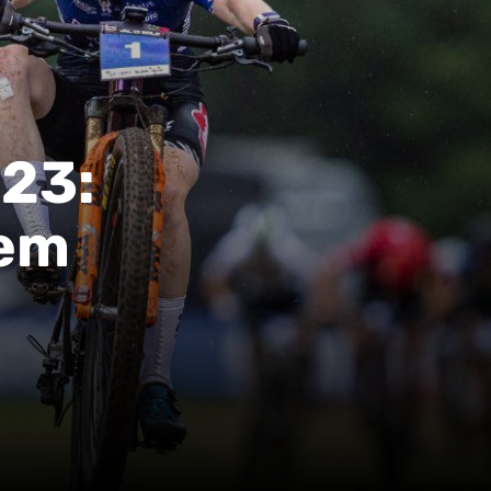
023:
cem