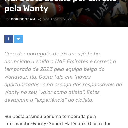
pela Wanty
Por
GORIDE TEAM
3 de Agosto, 2022
Corredor português de 35 anos já tinha
anunciado a saída a UAE Emirates e correrá a
temporada de 2023 pela equipa belga do
WorldTour. Rui Costa fala em "novas
oportunidades" e na crença dos responsáveis da
Wanty no seu "valor como atleta". Estes
destacam a "experiência" do ciclista.
Rui Costa assinou por uma temporada pela
Intermarché-Wanty-Gobert Matériaux. O corredor