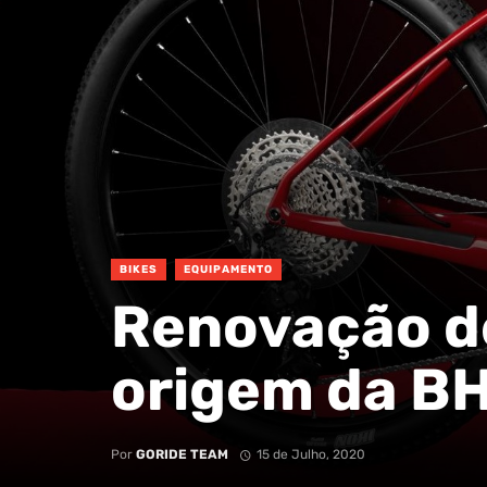
BIKES
EQUIPAMENTO
Renovação d
origem da BH
Por
GORIDE TEAM
15 de Julho, 2020