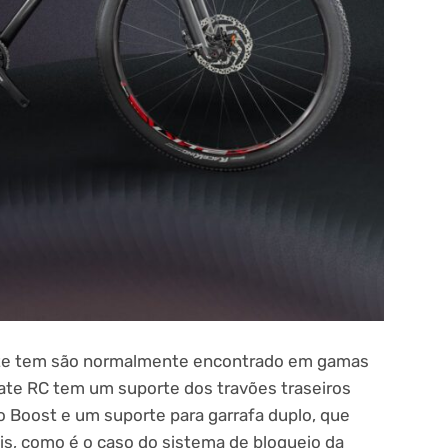
ate tem são normalmente encontrado em gamas
mate RC tem um suporte dos travões traseiros
o Boost e um suporte para garrafa duplo, que
is, como é o caso do sistema de bloqueio da