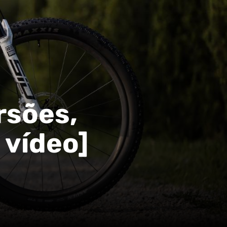
rsões,
 vídeo]