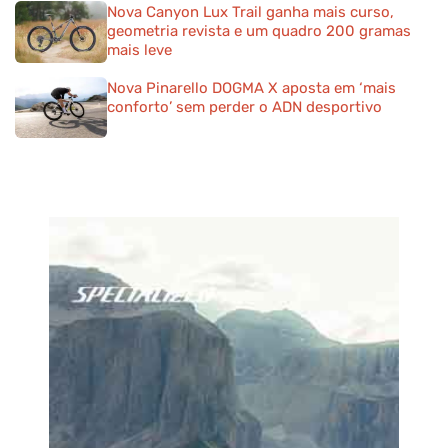
Nova Canyon Lux Trail ganha mais curso,
geometria revista e um quadro 200 gramas
mais leve
Nova Pinarello DOGMA X aposta em ‘mais
conforto’ sem perder o ADN desportivo