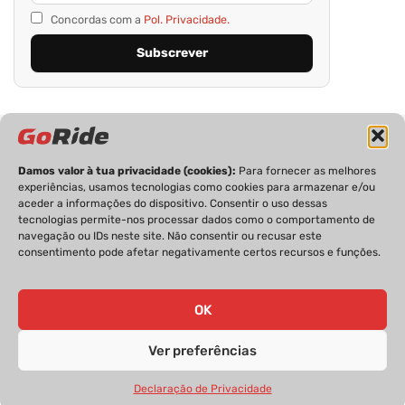
Concordas com a
Pol. Privacidade.
Damos valor à tua privacidade (cookies):
Para fornecer as melhores
experiências, usamos tecnologias como cookies para armazenar e/ou
aceder a informações do dispositivo. Consentir o uso dessas
tecnologias permite-nos processar dados como o comportamento de
PRIVACIDADE
FICHA TÉCNICA
ESTATUTO EDITORIAL
navegação ou IDs neste site. Não consentir ou recusar este
POLÍTICA DE COOKIES
CONTACTOS
consentimento pode afetar negativamente certos recursos e funções.
OK
GoRide 2026 | Todos os direitos reservados.
Ver preferências
Declaração de Privacidade