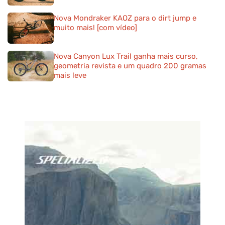
Nova Mondraker KAOZ para o dirt jump e
muito mais! [com vídeo]
Nova Canyon Lux Trail ganha mais curso,
geometria revista e um quadro 200 gramas
mais leve