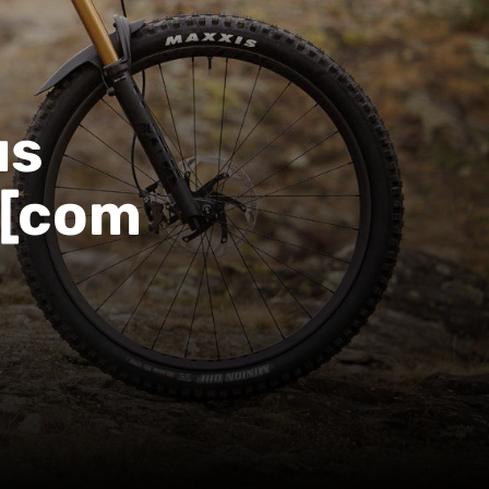
us
? [com