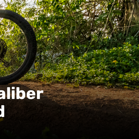
liber
d