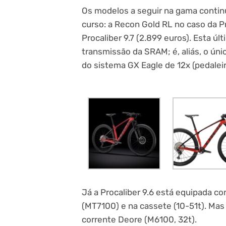
Os modelos a seguir na gama cont
curso: a Recon Gold RL no caso da Pr
Procaliber 9.7 (2.899 euros). Esta ú
transmissão da SRAM; é, aliás, o ú
do sistema GX Eagle de 12x (pedaleir
Já a Procaliber 9.6 está equipada c
(MT7100) e na cassete (10-51t). Mas 
corrente Deore (M6100, 32t).