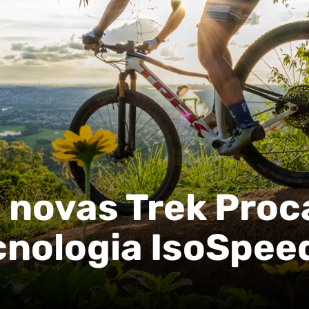
novas Trek Proca
cnologia IsoSpee