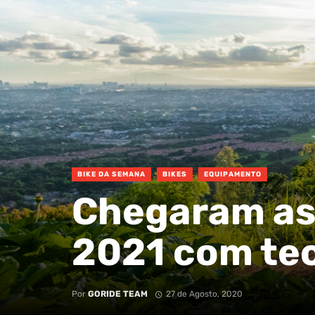
BIKE DA SEMANA
BIKES
EQUIPAMENTO
Chegaram as 
2021 com te
Por
GORIDE TEAM
27 de Agosto, 2020