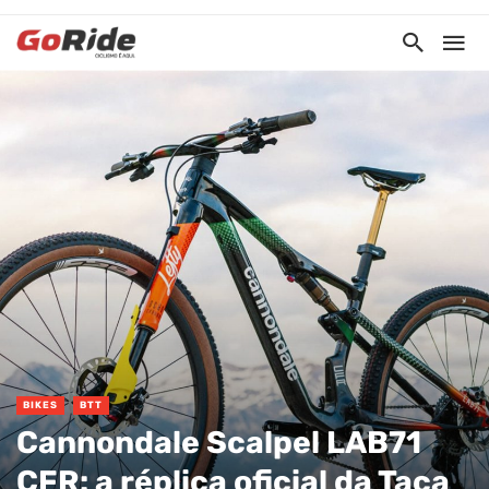
BIKES
BTT
Cannondale Scalpel LAB71
CFR: a réplica oficial da Taça