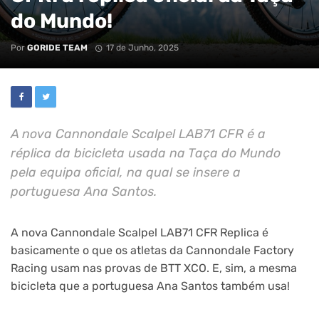
do Mundo!
Por
GORIDE TEAM
17 de Junho, 2025
A nova Cannondale Scalpel LAB71 CFR é a
réplica da bicicleta usada na Taça do Mundo
pela equipa oficial, na qual se insere a
portuguesa Ana Santos.
A nova Cannondale Scalpel LAB71 CFR Replica é
basicamente o que os atletas da Cannondale Factory
Racing usam nas provas de BTT XCO. E, sim, a mesma
bicicleta que a portuguesa Ana Santos também usa!