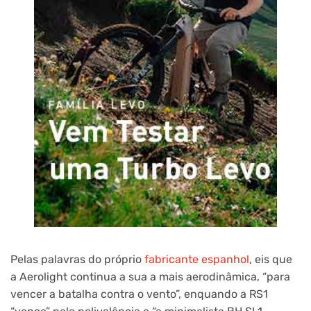
Pelas palavras do próprio
fabricante espanhol
, eis que
a Aerolight continua a sua a mais aerodinâmica, “para
vencer a batalha contra o vento”, enquando a RS1