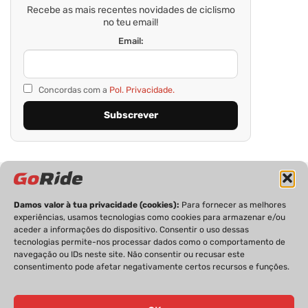
Recebe as mais recentes novidades de ciclismo
no teu email!
Email:
Concordas com a
Pol. Privacidade.
Damos valor à tua privacidade (cookies):
Para fornecer as melhores
experiências, usamos tecnologias como cookies para armazenar e/ou
aceder a informações do dispositivo. Consentir o uso dessas
tecnologias permite-nos processar dados como o comportamento de
PRIVACIDADE
FICHA TÉCNICA
ESTATUTO EDITORIAL
navegação ou IDs neste site. Não consentir ou recusar este
POLÍTICA DE COOKIES
CONTACTOS
consentimento pode afetar negativamente certos recursos e funções.