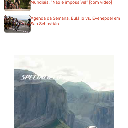
Mundiais: “Não é impossível” [com vídeo]
Agenda da Semana: Eulálio vs. Evenepoel em
San Sebastián