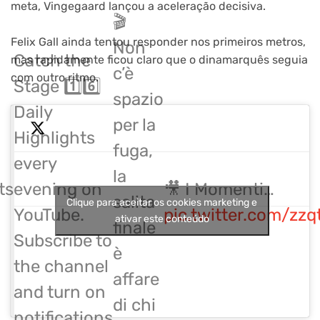
meta, Vingegaard lançou a aceleração decisiva.
🎬
Felix Gall ainda tentou responder nos primeiros metros,
Non
Catch the
mas rapidamente ficou claro que o dinamarquês seguia
c’è
com outro ritmo.
Stage 1️⃣6️⃣
spazio
Daily
per la
Highlights
fuga,
every
la
ts
evening on
🎥 I Momenti…
salita
Clique para aceitar os cookies marketing e
YouTube.
pic.twitter.com/zz
ativar este conteúdo
finale
Subscribe to
è
the channel
affare
and turn on
di chi
notifications