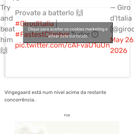
Try
— Giro
Provate a batterlo 🙌
and
d’Italia
#GirodItalia
|
beat
(@girod
Clique para aceitar os cookies marketing e
#FastestClimber
Tudor ⏱️
ativar este conteúdo
him
May 26
pic.twitter.com/cAFvaU1uUn
🙌
2026
Vingegaard está num nível acima da restante
concorrência.
PUB