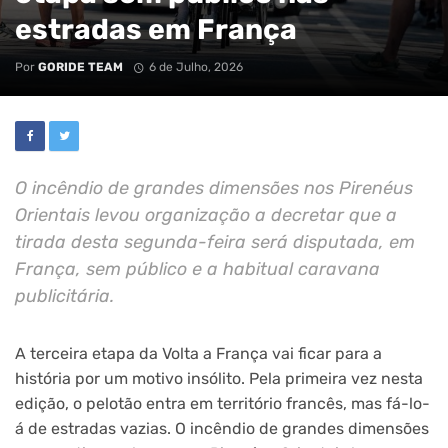
estradas em França
Por
GORIDE TEAM
6 de Julho, 2026
O incêndio de grandes dimensões nos Pirenéus
Orientais levou organização a decretar que a
tirada desta segunda-feira será disputada, em
França, sem público e a habitual caravana
publicitária.
A terceira etapa da Volta a França vai ficar para a
história por um motivo insólito. Pela primeira vez nesta
edição, o pelotão entra em território francês, mas fá-lo-
á de estradas vazias. O incêndio de grandes dimensões