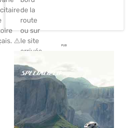
citaire
de la
e
route
toire
ou sur
ais. ⚠️
le site
PUB
arrivée.