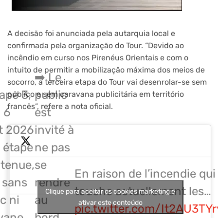
A decisão foi anunciada pela autarquia local e
confirmada pela organização do Tour. “Devido ao
incêndio em curso nos Pirenéus Orientais e com o
intuito de permitir a mobilização máxima dos meios de
➡️ Le
socorro, a terceira etapa do Tour vai desenrolar-se sem
ape 3,
public
público e sem caravana publicitária em território
francês”, refere a nota oficial.
 6
est
et 2026
invité à
e étape
ne pas
tenue,
se
En raison de l’incendie qui
 sans
rendre
touche actuellement les…
Clique para aceitar os cookies marketing e
c ni
au
ativar este conteúdo
pic.twitter.com/It2AU3TYr
vane
bord