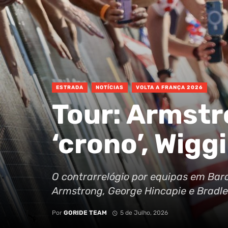
ESTRADA
NOTÍCIAS
VOLTA A FRANÇA 2026
Tour: Armstr
‘crono’, Wig
O contrarrelógio por equipas em Bar
Armstrong, George Hincapie e Bradle
Por
GORIDE TEAM
5 de Julho, 2026