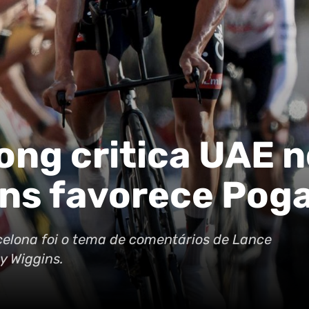
ong critica UAE 
gins favorece Pog
celona foi o tema de comentários de Lance
y Wiggins.