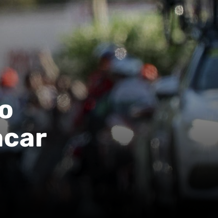
no
acar