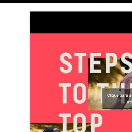
Clique para a
at