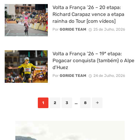
Volta a França ’26 – 20 etapa:
Richard Carapaz vence a etapa
rainha do Tour [com vídeos]
Por
GORIDE TEAM
25 de Julho, 2026
Volta a França ’26 – 19ª etapa:
Pogacar conquista (também) o Alpe
d’Huez
Por
GORIDE TEAM
24 de Julho, 2026
Posts
1
2
3
...
8
navigation