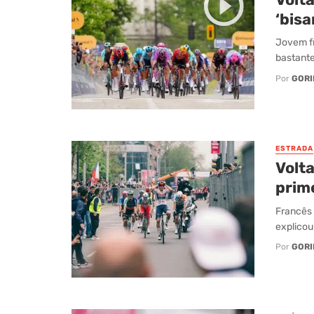
‘bisa
Jovem fr
bastante 
Por
GORI
ESTRADA
Volta
prim
Francês 
explicou
Por
GORI