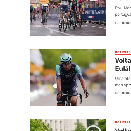
Paul Magn
portuguê
Por
GORI
NOTÍCIAS
Volta
Eulál
Uma etap
mas apro
Por
GORI
NOTÍCIAS
Volta