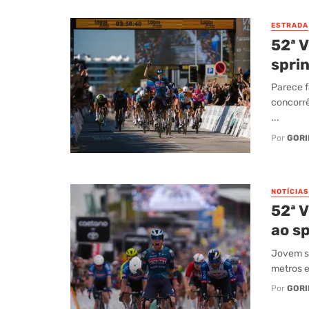
ESTRADA
52ª V
sprin
Parece f
concorrê
...
Por
GORI
NOTÍCIAS
52ª V
ao sp
Jovem sp
metros e
Por
GORI