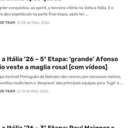
ier conquistou, ao sprint, a terceira vitória na Volta a Itália. E o
s deu espetáculo na parte final etapa, após ter ...
DE TEAM
28 de Maio, 2026
 a Itália ’26 – 5ª Etapa: ‘grande’ Afonso
io veste a maglia rosa! [com vídeos]
a incrível! Português da Bahrain não venceu por escassos metros,
veitou muito bem o 'desprezo' das principais equipas para 'fugir' e ...
DE TEAM
13 de Maio, 2026
 a Itália ’26 – 3ª Etapa: Paul Maigner a