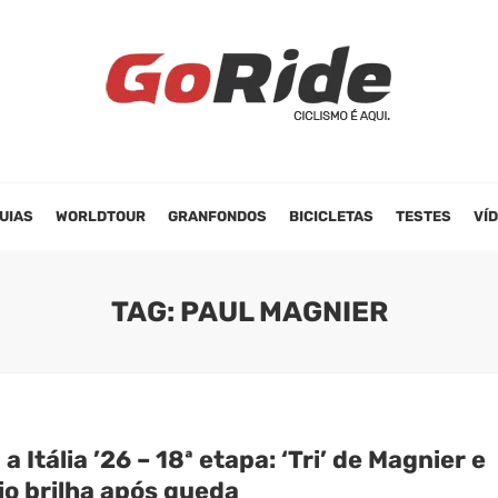
UIAS
WORLDTOUR
GRANFONDOS
BICICLETAS
TESTES
VÍ
TAG: PAUL MAGNIER
 a Itália ’26 – 18ª etapa: ‘Tri’ de Magnier e
io brilha após queda