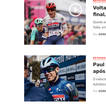
NOTÍCIAS
Volta
final
Queda ar
Itália, e
Por
GORI
ESTRADA
Paul 
após
O veloci
Adriátic
Por
GORI