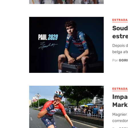
ESTRADA
Soud
estr
Depois d
belga at
Por
GORI
ESTRADA
Impa
Mark
Magnier 
corredor