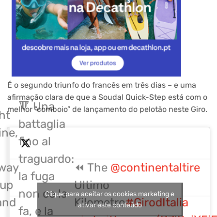
É o segundo triunfo do francês em três dias – e uma
afirmação clara de que a Soudal Quick-Step está com o
🔻 Una
melhor “comboio” de lançamento do pelotão neste Giro.
ght
battaglia
ine,
fino al
traguardo:
way
⏪ The
@continentaltire
la fuga
up
Ultimo
non ce la
Clique para aceitar os cookies marketing e
and
Kilometro
#GirodItalia
ativar este conteúdo
fa, e la