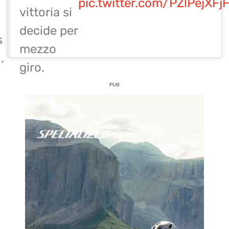
pic.twitter.com/PZlPejXFj
vittoria si
decide per
s
mezzo
.
giro.
PUB