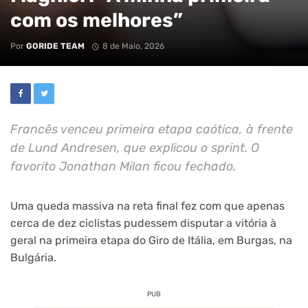
com os melhores”
Por
GORIDE TEAM
8 de Maio, 2026
Francês venceu primeira etapa caótica, à frente
de Lund Andresen, que explicou o sprint. O
favorito Jonathan Milan ficou fechado.
Uma queda massiva na reta final fez com que apenas
cerca de dez ciclistas pudessem disputar a vitória à
geral na primeira etapa do Giro de Itália, em Burgas, na
Bulgária.
PUB