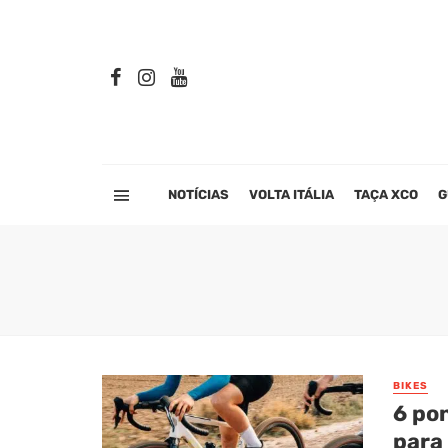
NOTÍCIAS
VOLTA ITÁLIA
TAÇA XCO
G
BIKES
6 po
para