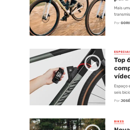
Mais uma
transmis
Por
GORI
ESPECIAI
Top 6
comp
vídeo
Espaço e
seis bic
Por
JOSÉ
BIKES
Nova