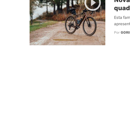
quad
Esta fam
apresent
Por
GORI