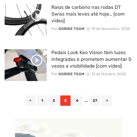
Raios de carbono nas rodas DT
Swiss mais leves até hoje… [com
vídeo]
Por
GORIDE TEAM
19 de Novembro, 2025
Pedais Look Keo Vision têm luzes
integradas e prometem aumentar 5
vezes a visibilidade [com vídeo]
Por
GORIDE TEAM
31 de Outubro, 2025
Posts
1
2
3
4
...
27
navigation