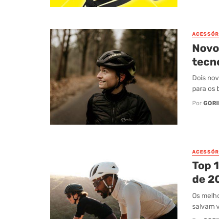
ACESSÓR
Novo
tecn
Dois nov
para os 
Por
GORI
ACESSÓR
Top 
de 2
Os melho
salvam v