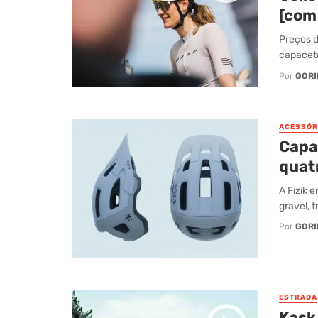
[com
Preços d
capacete
Por
GORI
ACESSÓR
Capa
quat
A Fizik 
gravel, t
Por
GORI
ESTRADA
Kask