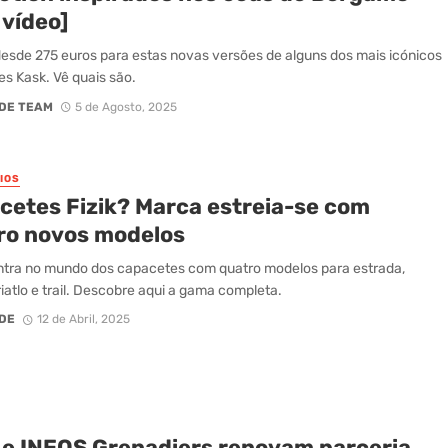
 vídeo]
esde 275 euros para estas novas versões de alguns dos mais icónicos
s Kask. Vê quais são.
DE TEAM
5 de Agosto, 2025
IOS
cetes Fizik? Marca estreia-se com
ro novos modelos
entra no mundo dos capacetes com quatro modelos para estrada,
riatlo e trail. Descobre aqui a gama completa.
DE
12 de Abril, 2025
 e INEOS Grenadiers renovam parceria