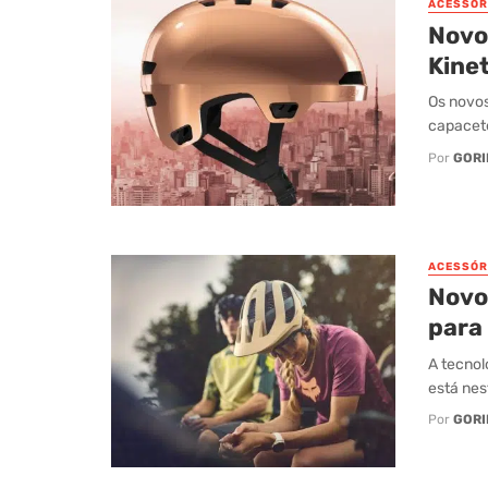
ACESSÓR
Novo
Kinet
Os novos
capacete
Por
GORI
ACESSÓR
Novo
para 
A tecnol
está nes
Por
GORI