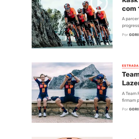
com 
A parcer
progress
Por
GORI
ESTRADA
Team
Laze
A Team P
firmam p
Por
GORI