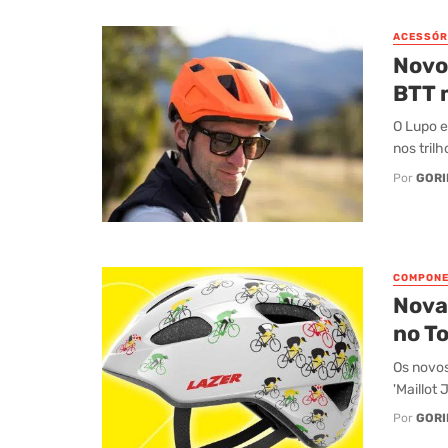
ACESSÓR
Novo
BTT m
O Lupo e
nos tril
Por
GORI
COMPONE
Nova
no T
Os novos
'Maillot
Por
GORI