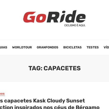
UIAS
WORLDTOUR
GRANFONDOS
BICICLETAS
TESTES
VÍ
TAG: CAPACETES
IOS
s capacetes Kask Cloudy Sunset
ection inspirados nos céus de Bérgamo