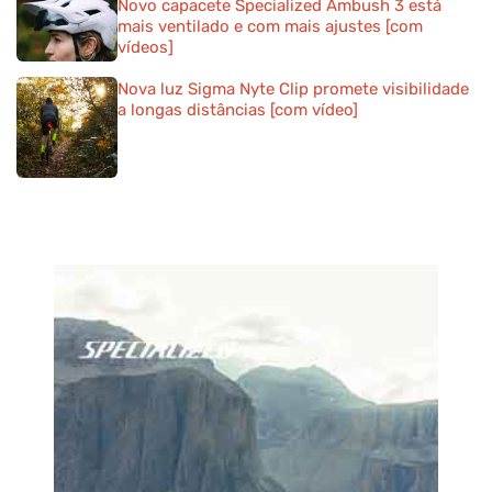
Novo capacete Specialized Ambush 3 está
mais ventilado e com mais ajustes [com
vídeos]
Nova luz Sigma Nyte Clip promete visibilidade
a longas distâncias [com vídeo]