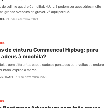
s de selim e quadro CamelBak M.U.L.E podem ser acessórios muito
ma grande aventura de gravel. Vê aqui porquê.
UEL
9 de Setembro, 2024
IOS
as de cintura Commencal Hipbag: para
r adeus à mochila?
elos com diferentes capacidades e pensados para voltas de enduro
ountain, explica a marca.
DE TEAM
4 de Novembro, 2022
IOS
 Bontrager Adventure com três novas