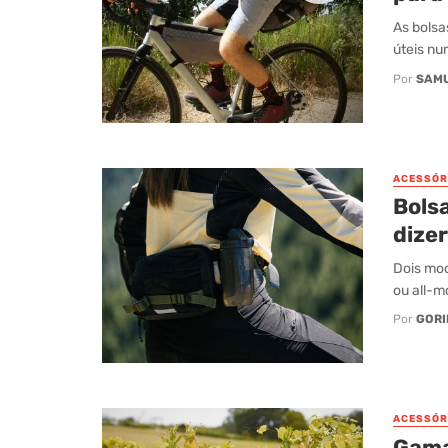
As bolsa
úteis nu
Por
SAM
ACESSÓR
Bols
dize
Dois mod
ou all-m
Por
GORI
ACESSÓR
Gama