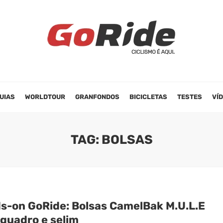
UIAS
WORLDTOUR
GRANFONDOS
BICICLETAS
TESTES
VÍ
TAG: BOLSAS
s-on GoRide: Bolsas CamelBak M.U.L.E
 quadro e selim