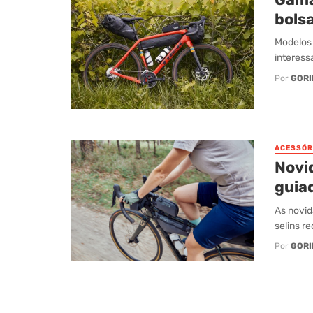
bols
Modelos 
interess
Por
GORI
ACESSÓR
Novi
guiad
As novid
selins r
Por
GORI