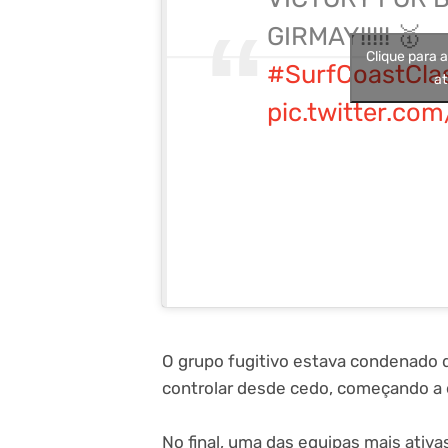
GIRMAY!!!!! 🥇
Clique para 
#SurfCoastCla
at
pic.twitter.co
O grupo fugitivo estava condenado d
controlar desde cedo, começando a e
No final, uma das equipas mais ativa