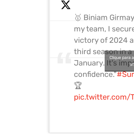
🥇 Biniam Girmay
my team, I secure
victory of 2024 a
third season in a
Clique para 
January. It's imp
at
confidence."
#Sur
🏆
pic.twitter.com