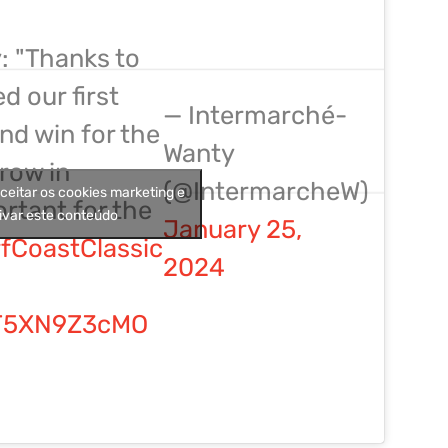
: "Thanks to
d our first
— Intermarché-
nd win for the
Wanty
 row in
(@IntermarcheW)
aceitar os cookies marketing e
ortant for the
ivar este conteúdo
January 25,
fCoastClassic
2024
/T5XN9Z3cMO