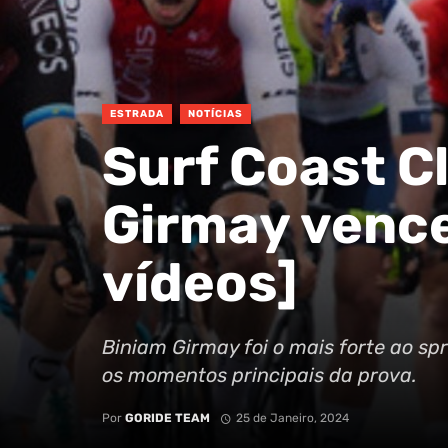
ESTRADA
NOTÍCIAS
Surf Coast C
Girmay vence
vídeos]
Biniam Girmay foi o mais forte ao spr
os momentos principais da prova.
Por
GORIDE TEAM
25 de Janeiro, 2024