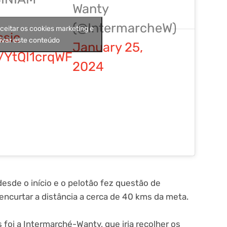
Wanty
(@IntermarcheW)
aceitar os cookies marketing e
ssic
ivar este conteúdo
January 25,
m/YtQI1crqWF
2024
esde o início e o pelotão fez questão de
ncurtar a distância a cerca de 40 kms da meta.
s foi a Intermarché-Wanty, que iria recolher os