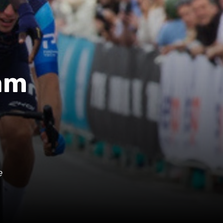
iam
e