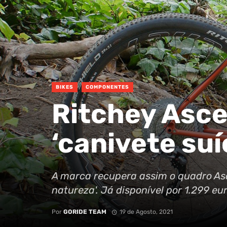
BIKES
COMPONENTES
Ritchey Asce
‘canivete suí
A marca recupera assim o quadro Asc
natureza'. Já disponível por 1.299 eur
Por
GORIDE TEAM
19 de Agosto, 2021