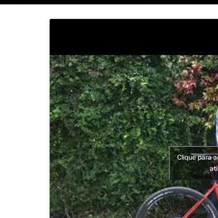
Clique para a
at