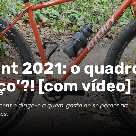
nt 2021: o quadr
ço’?! [com vídeo]
ent e dirige-o a quem 'gosta de se perder na
os.