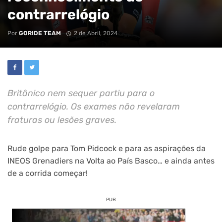
contrarrelógio
Por
GORIDE TEAM
2 de Abril, 2024
Britânico nem sequer partiu para o
contrarrelógio. Os exames não revelaram
fraturas ou lesões graves.
Rude golpe para Tom Pidcock e para as aspirações da
INEOS Grenadiers na Volta ao País Basco… e ainda antes
de a corrida começar!
PUB