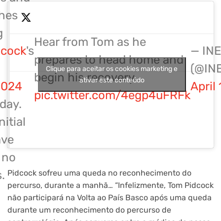
hes
g
Hear from Tom as he
cock
's
— INE
prepares to head home and
(@INE
Clique para aceitar os cookies marketing e
begin his recovery.
ativar este conteúdo
2024
April
pic.twitter.com/4egp4uFRFk
oday.
nitial
ave
 no
Pidcock sofreu uma queda no reconhecimento do
.
percurso, durante a manhã… “Infelizmente, Tom Pidcock
não participará na Volta ao País Basco após uma queda
durante um reconhecimento do percurso de