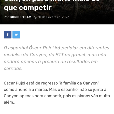
que competir
Por
GORIDE TEAM
10 de Fevereiro, 2023
O espanhol Óscar Pujol irá pedalar em diferentes
modelos da Canyon, do BTT ao gravel, mas não
andará apenas à procura de resultados em
corridas.
Óscar Pujol está de regresso “à família da Canyon”,
como anuncia a marca. Mas o espanhol não se junta à
Canyon apenas para competir, pois os planos vão muito
além…