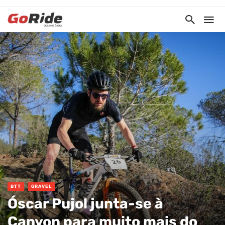
BTT
GRAVEL
Óscar Pujol junta-se à
Canyon para muito mais do