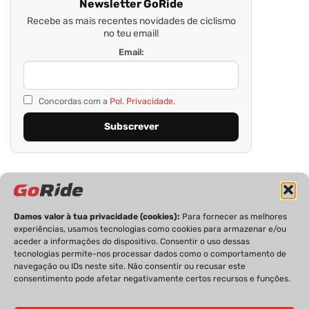
Newsletter GoRide
Recebe as mais recentes novidades de ciclismo
no teu email!
Email:
Concordas com a
Pol. Privacidade.
Damos valor à tua privacidade (cookies):
Para fornecer as melhores
experiências, usamos tecnologias como cookies para armazenar e/ou
aceder a informações do dispositivo. Consentir o uso dessas
tecnologias permite-nos processar dados como o comportamento de
PRIVACIDADE
FICHA TÉCNICA
ESTATUTO EDITORIAL
navegação ou IDs neste site. Não consentir ou recusar este
POLÍTICA DE COOKIES
CONTACTOS
consentimento pode afetar negativamente certos recursos e funções.