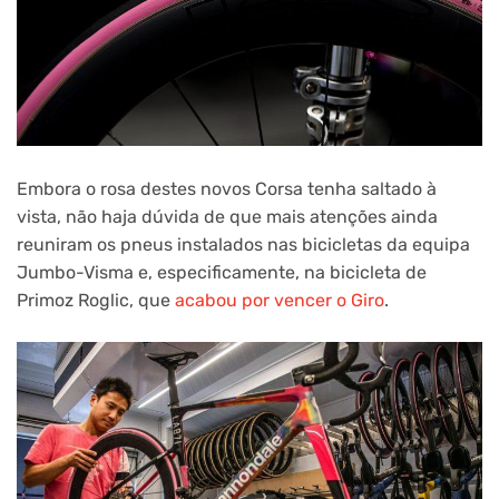
Embora o rosa destes novos Corsa tenha saltado à
vista, não haja dúvida de que mais atenções ainda
reuniram os pneus instalados nas bicicletas da equipa
Jumbo-Visma e, especificamente, na bicicleta de
Primoz Roglic, que
acabou por vencer o Giro
.