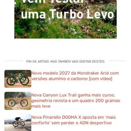
FIM DE ARTIGO. MAS TAMBÉM VAIS GOSTAR DESTES:
Novo modelo 2027 da Mondraker Arid com
versões alumínio e carbono [com vídeo]
Nova Canyon Lux Trail ganha mais curso,
geometria revista e um quadro 200 gramas
mais leve
Nova Pinarello DOGMA X aposta em ‘mais
conforto’ sem perder o ADN desportivo