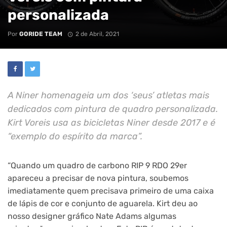
personalizada
Por
GORIDE TEAM
2 de Abril, 2021
A Niner homenageia um dos ‘seus’ atletas mais
dedicados com pintura de quadro personalizada.
Kirt Voreis usa as bicicletas Niner desde 2017 e é
“exemplo do espírito da marca”.
“Quando um quadro de carbono RIP 9 RDO 29er
apareceu a precisar de nova pintura, soubemos
imediatamente quem precisava primeiro de uma caixa
de lápis de cor e conjunto de aguarela. Kirt deu ao
nosso designer gráfico Nate Adams algumas