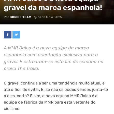
gravel da marca espanhola!
Por
GORIDE TEAM
13 de Maio, 2025
A MMR Jaleo é a nova equipa da marca
espanhola com orientação exclusiva para o
gravel. E estrearam-se este fim de semana na
prova The Traka.
O gravel continua a ser uma tendência muito atual, e
até difícil de evitar. E, se não os podes vencer, junta-te
a eles, certo? E sim, a nova equipa MMR Jaleo é a
equipa de fábrica da MMR para esta vertente do
ciclismo.