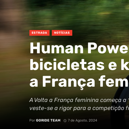
ESTRADA
NOTÍCIAS
Human Power
bicicletas e 
a França fem
A Volta a França feminina começa a
veste-se a rigor para a competição 
Por
GORIDE TEAM
7 de Agosto, 2024