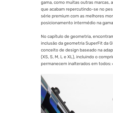
gama, como muitas outras marcas, a 
que acabam repercutindo-se no peso f
série premium com as melhores mon
posicionamento intermédio na gama
No capítulo de geometria, encontra
inclusão da geometria SuperFit da Gh
conceito de design baseado na ada
(XS, S, M, L e XL), incluindo o comp
permanecem inalterados em todos: 68