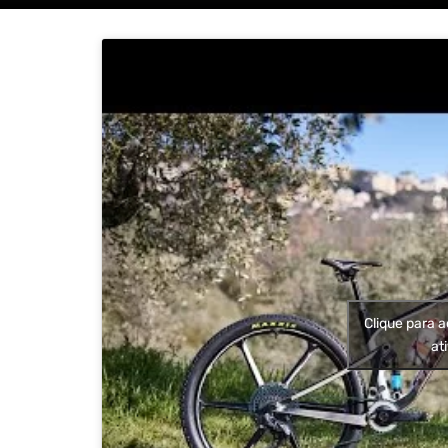
Clique para a
at