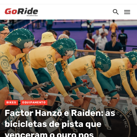
BIKES
EQUIPAMENTO
Factor Hanzõ e Raiden: as
bicicletas de pista que
venceram o ouro nos