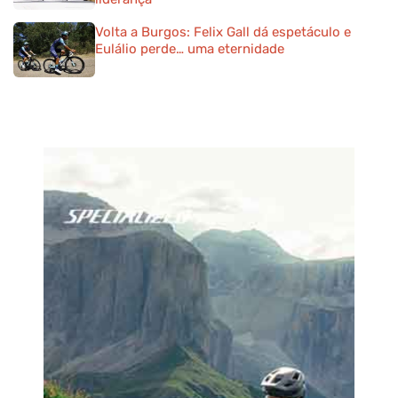
Volta a Burgos: Felix Gall dá espetáculo e
Eulálio perde… uma eternidade