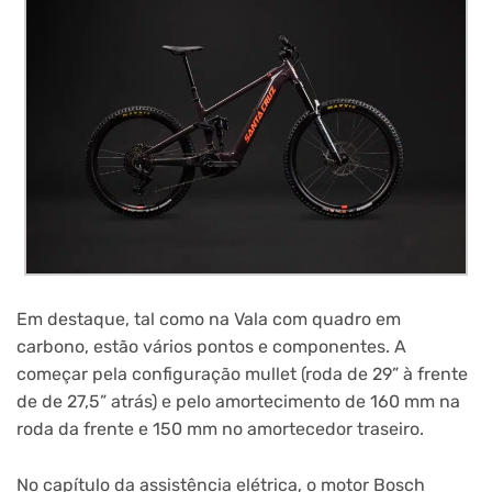
Em destaque, tal como na Vala com quadro em
carbono, estão vários pontos e componentes. A
começar pela configuração mullet (roda de 29” à frente
de de 27,5” atrás) e pelo amortecimento de 160 mm na
roda da frente e 150 mm no amortecedor traseiro.
No capítulo da assistência elétrica, o motor Bosch