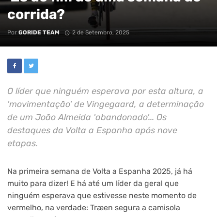
corrida?
Por
GORIDE TEAM
2 de Setembro, 2025
O líder que ninguém esperava por esta altura, a
'movimentação' de Vingegaard, a determinação
de um João Almeida 'abandonado'... Os
destaques da Volta a Espanha após nove
etapas.
Na primeira semana de Volta a Espanha 2025, já há
muito para dizer! E há até um líder da geral que
ninguém esperava que estivesse neste momento de
vermelho, na verdade: Træen segura a camisola