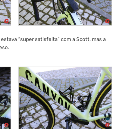
 estava “super satisfeita” com a Scott, mas a
eso.