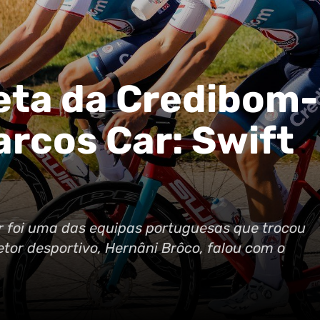
leta da Credibom
rcos Car: Swift
 foi uma das equipas portuguesas que trocou
etor desportivo, Hernâni Brôco, falou com o