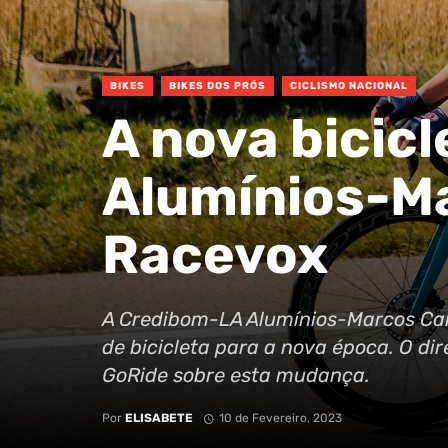
BIKES
BIKES DOS PRÓS
CICLISMO NACIONAL
A nova bicic
Alumínios-Ma
Racevox
A Credibom-LA Alumínios-Marcos Car
de bicicleta para a nova época. O dir
GoRide sobre esta mudança.
Por
ELISABETE
10 de Fevereiro, 2023