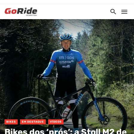
BIKES
EM DESTAQUE
VÍDEOS
Bikes dos ‘prós’: a Stoll M2 de